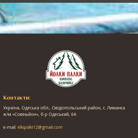
Контакти:
Українa, Одеська обл., Овідіопольський район, с. Лиманка
ж/м «Совіньйон», б-р Одеський, 6А
e-mail:
elkipalki12@gmail.com