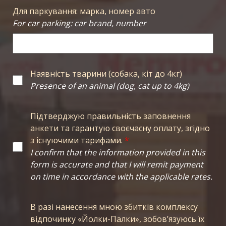
Для паркування: марка, номер авто
For car parking: car brand, number
Наявність тварини (собака, кіт до 4кг)
Presence of an animal (dog, cat up to 4kg)
Підтверджую правильність заповнення
анкети та гарантую своєчасну оплату, згідно
з існуючими тарифами.
*
I confirm that the information provided in this
form is accurate and that I will remit payment
on time in accordance with the applicable rates.
В разі нанесення мною збитків комплексу
відпочинку «Йолки-Палки», зобовʼязуюсь їх