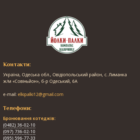
Контакти:
Українa, Одеська обл., Овідіопольський район, с. Лиманка
ж/м «Совіньйон», б-р Одеський, 6А
e-mail:
elkipalki12@gmail.com
Телефони:
Бронювання котеджів:
(0482) 36-02-10
(097) 736-02-10
(095) 596-77-33