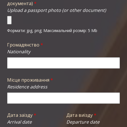
документа)
*
Upload a passport photo (or other document)
Формати: jpg, png; Максимальний розмір: 5 Mb
Громадянство
*
Nationality
Місце проживання
*
Residence address
Дата заїзду
*
Дата виїзду
*
Arrival date
Departure date