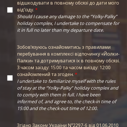
відшкодувати в повному обсязі до дати мого
відʼїзду.
*
Should I cause any damage to the “Yolky-Palky”
holiday complex, I undertake to compensate for
it in full no later than my departure date.
Зобовʼязуюсь ознайомитись з правилами
перебування в комплексі відпочинку «Йолки-
Палки» та дотримуватися їх в повному обсязі.
3 часом заїзду: 15:00 та часом виїзду: 12:00
ознайомлений та згоден.
*
I undertake to familiarize myself with the rules
of stay at the “Yolky-Palky” holiday complex and
to comply with them in full. I have been
informed of, and agree to, the check-in time of
15:00 and the check-out time of 12:00.
Згідно Закону України Nº2297-6 від 01.06.2010