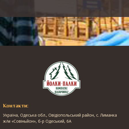
Контакти:
Українa, Одеська обл., Овідіопольський район, с. Лиманка
ж/м «Совіньйон», б-р Одеський, 6А