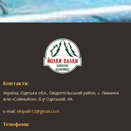
Контакти:
Українa, Одеська обл., Овідіопольський район, с. Лиманка
ж/м «Совіньйон», б-р Одеський, 6А
e-mail:
elkipalki12@gmail.com
Телефони: